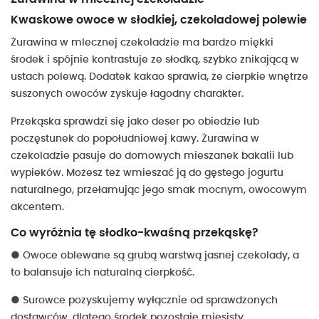
Kwaskowe owoce w słodkiej, czekoladowej polewie
Żurawina w mlecznej czekoladzie ma bardzo miękki
środek i spójnie kontrastuje ze słodką, szybko znikającą w
ustach polewą. Dodatek kakao sprawia, że cierpkie wnętrze
suszonych owoców zyskuje łagodny charakter.
Przekąska sprawdzi się jako deser po obiedzie lub
poczęstunek do popołudniowej kawy. Żurawina w
czekoladzie pasuje do domowych mieszanek bakalii lub
wypieków. Możesz też wmieszać ją do gęstego jogurtu
naturalnego, przełamując jego smak mocnym, owocowym
akcentem.
Co wyróżnia tę słodko-kwaśną przekąskę?
●
Owoce oblewane są grubą warstwą jasnej czekolady, a
to balansuje ich naturalną cierpkość.
●
Surowce pozyskujemy wyłącznie od sprawdzonych
dostawców, dlatego środek pozostaje mięsisty.