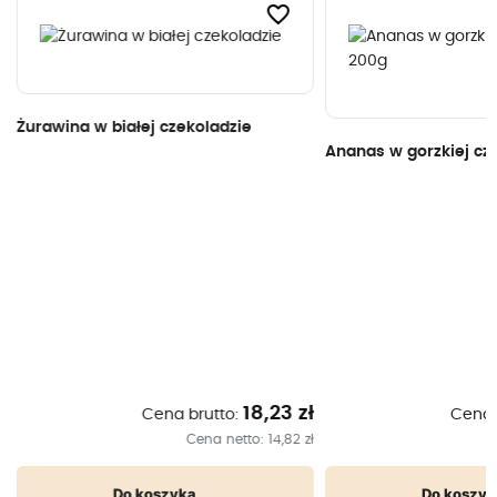
favorite_border
Żurawina w białej czekoladzie
Ananas w gorzkiej cz
ł
18,23 zł
Cena brutto:
Cena 
ł
Cena netto:
14,82 zł
Do koszyka
Do koszyk