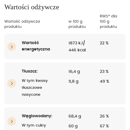
Wartości odżywcze
RWS* dla
Wartość odżywcza
w 100 g
100 g
produktu
produktu
produktu
Wartość
1873 kJ/
22 %
energetyczna
446 kcal
Tłuszcz:
16,4 g
23 %
W tym kwasy
9,8 g
49 %
tłuszczowe
nasycone
Węglowodany:
68,4 g
26 %
W tym cukry
60 g
67 %