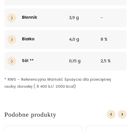
Błonnik
3,9 g
-
Białko
4,0 g
8 %
Sól **
0,15 g
2,5 %
* RWS – Referencyjna Wartość Spożycia dla przeciętnej
osoby dorosłej ( 8 400 kJ/ 2000 kcal)
Podobne produkty
keyboard_arrow_left
keyboard_arrow_right
Poprzedni
Nas