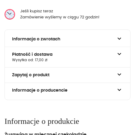
Jeśli kupisz teraz
Zamówienie wyślemy w ciągu 72 godzin!
keyboard_arrow_down
Informacja o zwrotach
keyboard_arrow_down
Płatność i dostawa
Wysyłka od: 17,00 zł
keyboard_arrow_down
Zapytaj o produkt
keyboard_arrow_down
Informacje o producencie
Informacje o produkcie
Żurawina w mlecznej czekoladzie