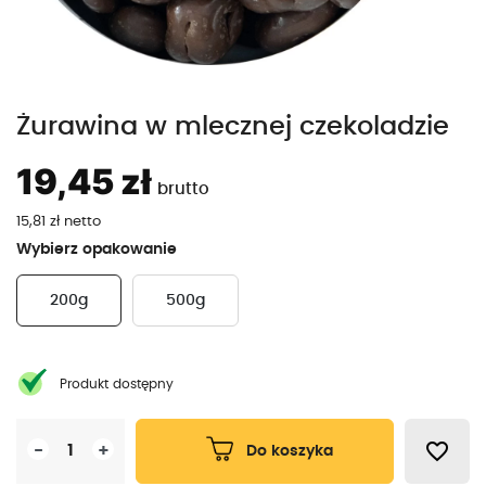
Żurawina w mlecznej czekoladzie
19,45 zł
brutto
15,81 zł netto
Wybierz
opakowanie
200g
500g
Produkt dostępny
favorite_border
-
+
Do koszyka