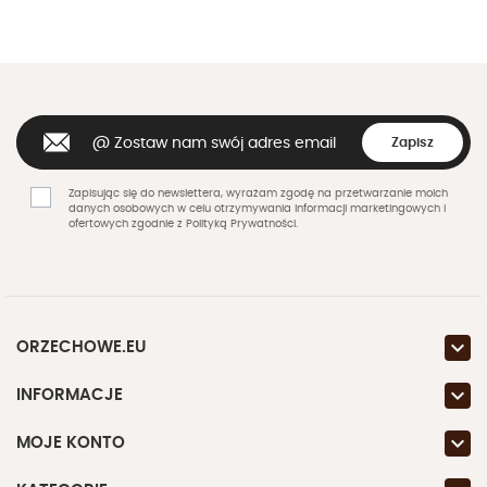
Zapisując się do newslettera, wyrażam zgodę na przetwarzanie moich
danych osobowych w celu otrzymywania informacji marketingowych i
ofertowych zgodnie z Polityką Prywatności.

ORZECHOWE.EU

INFORMACJE

MOJE KONTO