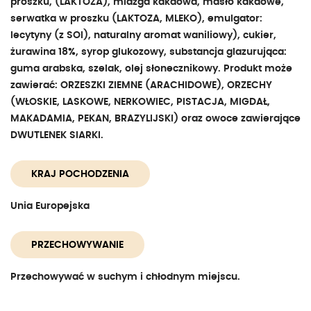
proszku, (LAKTOZA), miazga kakaowa, masło kakaowe,
serwatka w proszku (LAKTOZA, MLEKO), emulgator:
lecytyny (z SOI), naturalny aromat waniliowy), cukier,
żurawina 18%, syrop glukozowy, substancja glazurująca:
guma arabska, szelak, olej słonecznikowy. Produkt może
zawierać: ORZESZKI ZIEMNE (ARACHIDOWE), ORZECHY
(WŁOSKIE, LASKOWE, NERKOWIEC, PISTACJA, MIGDAŁ,
MAKADAMIA, PEKAN, BRAZYLIJSKI) oraz owoce zawierające
DWUTLENEK SIARKI.
KRAJ POCHODZENIA
Unia Europejska
PRZECHOWYWANIE
Przechowywać w suchym i chłodnym miejscu.