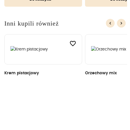
Inni kupili również
keyboard_arrow_left
keyboard_arrow_right
Poprzedni
Nas
favorite_border
Krem pistacjowy
Orzechowy mix