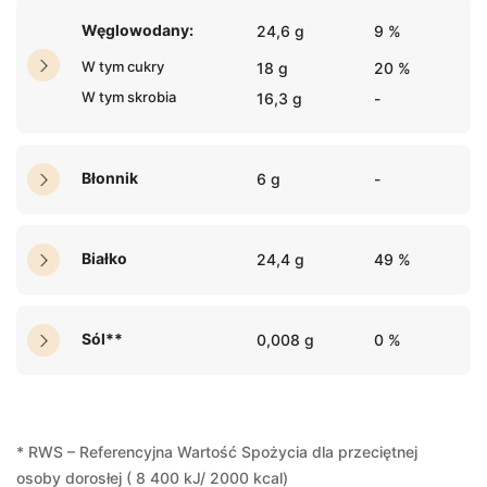
Węglowodany:
24,6 g
9 %
W tym cukry
18 g
20 %
W tym skrobia
16,3 g
-
Błonnik
6 g
-
Białko
24,4 g
49 %
Sól**
0,008 g
0 %
* RWS – Referencyjna Wartość Spożycia dla przeciętnej
osoby dorosłej ( 8 400 kJ/ 2000 kcal)