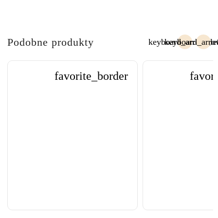
Podobne produkty
keyboard_arrow_lef
keyboard_arro
Poprzedni
Nas
favorite_border
favor