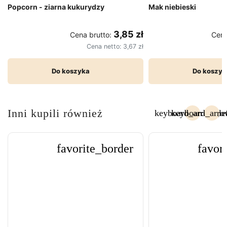
Popcorn - ziarna kukurydzy
Mak niebieski
3,85 zł
Cena brutto:
Cena
Cena netto:
3,67 zł
Do koszyka
Do koszyk
Inni kupili również
keyboard_arrow_lef
keyboard_arro
Poprzedni
Nas
favorite_border
favor