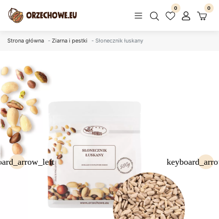
0
0
Strona główna
Ziarna i pestki
Słonecznik łuskany
ard_arrow_left
keyboard_arro
Poprzedni
Nas