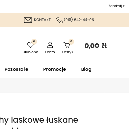
Zamknij x
KONTAKT
(016) 642-44-06
0
0
0,00 zł
Ulubione
Konto
Koszyk
Pozostałe
Promocje
Blog
hy laskowe łuskane