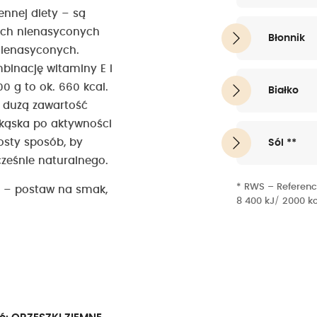
nnej diety – są
nych nienasyconych
Błonnik
nienasyconych.
binację witaminy E i
0 g to ok. 660 kcal.
Białko
i dużą zawartość
ekąska po aktywności
osty sposób, by
Sól **
ześnie naturalnego.
* RWS – Referenc
e – postaw na smak,
8 400 kJ/ 2000 k