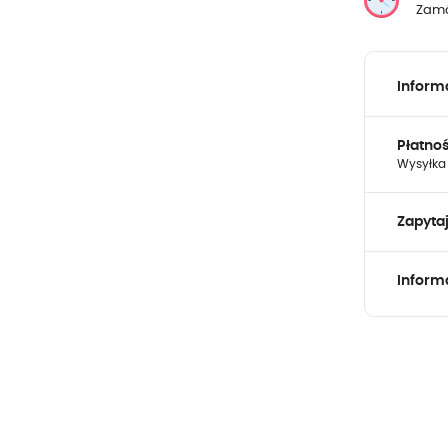
Zamó
Inform
Płatno
Wysyłka 
Zapyta
Inform