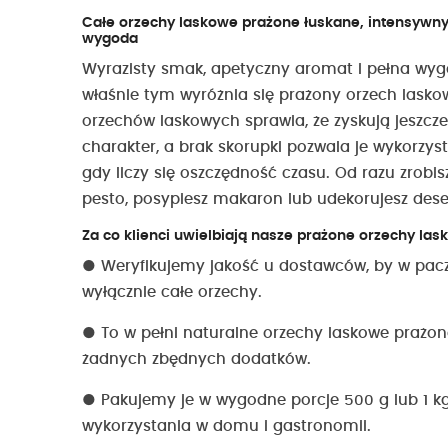
Całe orzechy laskowe prażone łuskane, intensywny
wygoda
Wyrazisty smak, apetyczny aromat i pełna wy
właśnie tym wyróżnia się prażony orzech lasko
orzechów laskowych sprawia, że zyskują jeszcze
charakter, a brak skorupki pozwala je wykorzys
gdy liczy się oszczędność czasu. Od razu zrobi
pesto, posypiesz makaron lub udekorujesz dese
Za co klienci uwielbiają nasze prażone orzechy la
●
Weryfikujemy jakość u dostawców, by w pac
wyłącznie całe orzechy.
●
To w pełni naturalne orzechy laskowe prażon
żadnych zbędnych dodatków.
●
Pakujemy je w wygodne porcje 500 g lub 1 kg
wykorzystania w domu i gastronomii.