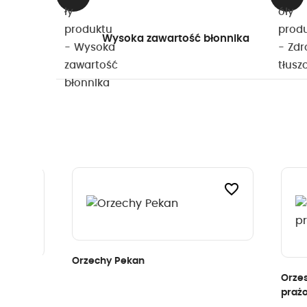
Wysoka zawartość błonnika
avorite_border
favorite_border
Orzechy Pekan
Orzeszk
prażone