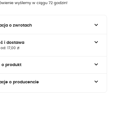
wienie wyślemy w ciągu 72 godzin!
keyboard_arrow_down
acja o zwrotach
keyboard_arrow_down
ść i dostawa
od: 17,00 zł
keyboard_arrow_down
j o produkt
keyboard_arrow_down
acje o producencie