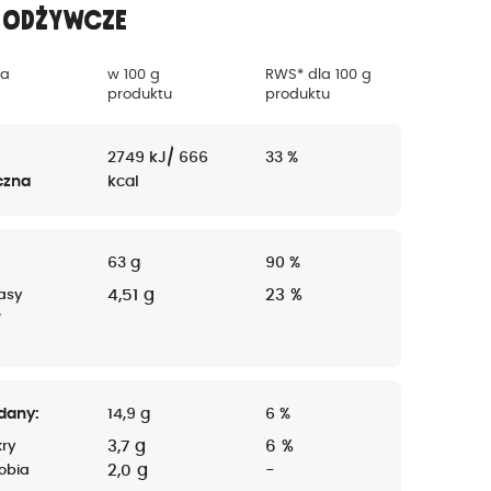
 odżywcze
za
w 100 g
RWS* dla 100 g
produktu
produktu
2749 kJ/ 666
33 %
czna
kcal
63 g
90 %
4,51 g
23 %
asy
e
dany:
14,9 g
6 %
3,7 g
6 %
ry
2,0 g
-
obia