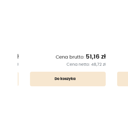
91 zł
51,16 zł
Cena brutto:
2,30 zł
Cena netto:
48,72 zł
Do koszyka