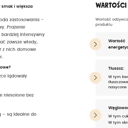
Wartości
 smak i większa
goda zastosowania –
Wartość odżywc
produktu
wy. Prażenie
 bardziej intensywny
Wartość
tać zawsze wtedy,
energety
sz z nich domowe
r.
skowe?
Tłuszcz:
zce lądowały
W tym kw
tłuszczow
nasycone
e niesolone bez
Węglowo
 – są idealne do
W tym cuk
W tym skr