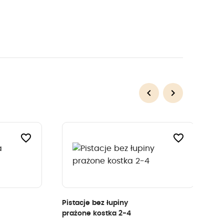
keyboard_arrow_left
keyboard_arrow_right
Poprzedni
Następny
favorite_border
favorite_border
Pistacje bez łupiny
prażone kostka 2-4