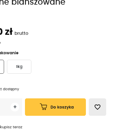
ne blanszowane
 zł
brutto
o
akowanie
y
1kg
kt dostępny
favorite_border
+
Do koszyka
 kupisz teraz