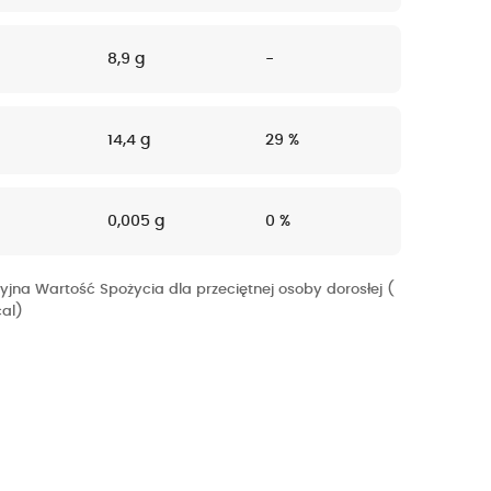
8,9 g
-
14,4 g
29 %
0,005 g
0 %
yjna Wartość Spożycia dla przeciętnej osoby dorosłej (
cal)