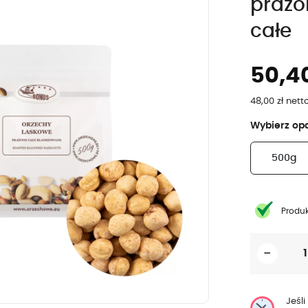
prażo
całe
50,40
48,00 zł nett
Wybierz
op
keyboard_arrow_right
Następn
500g
Produ
-
Jeśli