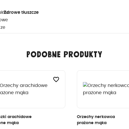
Zdrowe tłuszcze
Podobne produkty
favorite_border
i arachidowe
Orzechy nerkowca
 mąka
prażone mąka