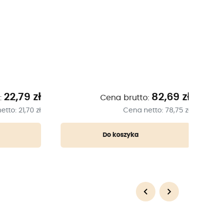
Orzec
połów
2,79 zł
82,69 zł
Cena brutto:
o:
21,70 zł
Cena netto:
78,75 zł
Do koszyka
keyboard_arrow_left
keyboard_arrow_right
Poprzedni
Następny