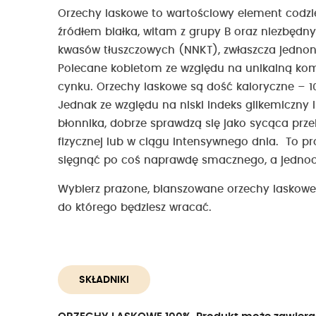
Orzechy laskowe to wartościowy element codzie
źródłem białka, witam z grupy B oraz niezbęd
kwasów tłuszczowych (NNKT), zwłaszcza jedno
Polecane kobietom ze względu na unikalną kom
cynku. Orzechy laskowe są dość kaloryczne – 10
Jednak ze względu na niski indeks glikemiczny 
błonnika, dobrze sprawdzą się jako sycąca prz
fizycznej lub w ciągu intensywnego dnia. To pr
sięgnąć po coś naprawdę smacznego, a jednoc
Wybierz prażone, blanszowane orzechy laskow
do którego będziesz wracać.
SKŁADNIKI